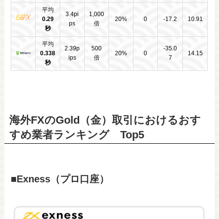
平均
3.4pi
1,000
0.29
20%
0
-17.2
10.91
ps
倍
秒
平均
2.39p
500
-35.0
0.338
20%
0
14.15
ips
倍
7
秒
海外FXのGold（金）取引におけるおす
すめ業者ランキング Top5
■Exness（プロ口座）