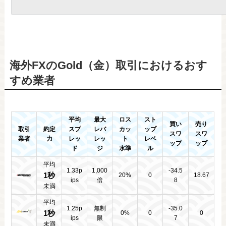
海外FXのGold（金）取引におけるおす
すめ業者
平均
最大
ロス
スト
買い
売り
取引
約定
スプ
レバ
カッ
ップ
スワ
スワ
業者
力
レッ
レッ
ト
レベ
ップ
ップ
ド
ジ
水準
ル
平均
1.33p
1,000
-34.5
1秒
20%
0
18.67
ips
倍
8
未満
平均
1.25p
無制
-35.0
1秒
0%
0
0
ips
限
7
未満