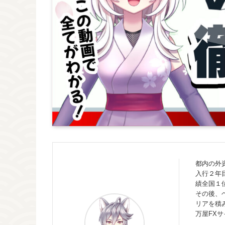
都内の外
入行２年
績全国１
その後、
リアを積
万屋FX