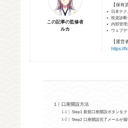
【保有
日本テク
投資診断
この記事の監修者
内部管理
ルカ
ウェブデ
【運営
https:/
口座開設方法
Step1 新規口座開設ボタン
Step2 口座開設完了メール