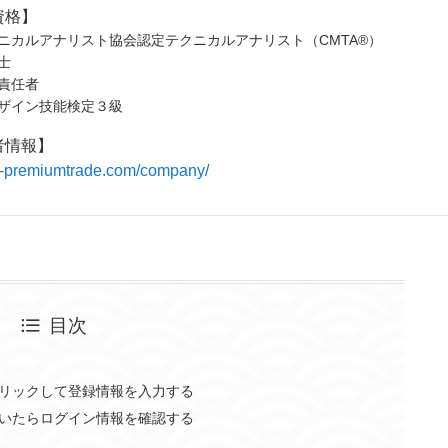
資格】
ニカルアナリスト協会認定テクニカルアナリスト（CMTA®）
士
責任者
ザイン技能検定３級
者情報】
/fx-premiumtrade.com/company/
目次
をクリックして登録情報を入力する
が届いたらログイン情報を確認する