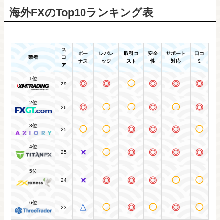
海外FXのTop10ランキング表
ス
ボー
レバレ
取引コ
安全
サポート
口コ
業者
コ
ナス
ッジ
スト
性
対応
ミ
ア
1位
◎
◎
◯
◎
◎
◎
29
2位
◎
◯
◯
◎
◯
◎
26
3位
◯
◯
◎
◎
◎
◯
25
4位
✕
◯
◎
◎
◎
◎
25
5位
✕
◎
◎
◎
◯
◯
24
6位
△
◯
◎
◯
◎
◯
23