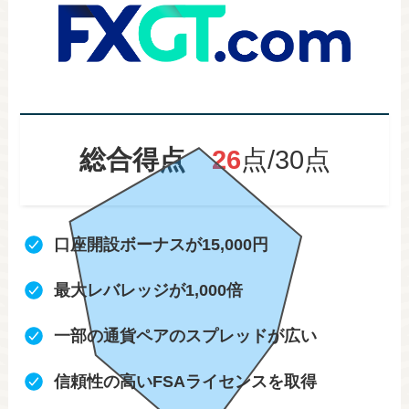
総合得点
26
点/30点
口座開設ボーナスが15,000円
最大レバレッジが1,000倍
一部の通貨ペアのスプレッドが広い
信頼性の高いFSAライセンスを取得