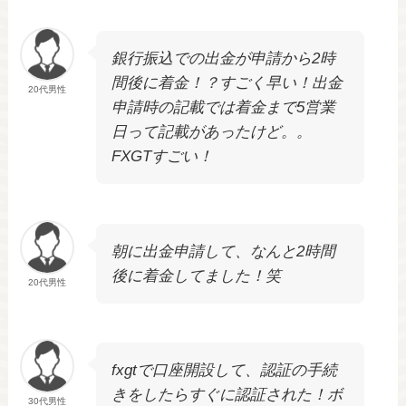
銀行振込での出金が申請から2時
間後に着金！？すごく早い！出金
20代男性
申請時の記載では着金まで5営業
日って記載があったけど。。
FXGTすごい！
朝に出金申請して、なんと2時間
後に着金してました！笑
20代男性
fxgtで口座開設して、認証の手続
きをしたらすぐに認証された！ボ
30代男性