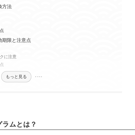
換方法
点
効期限と注意点
クに注意
点
もっと見る
グラムとは？