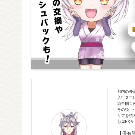
都内の外
入行２年
績全国１
その後、
リアを積
万屋FX
【保有