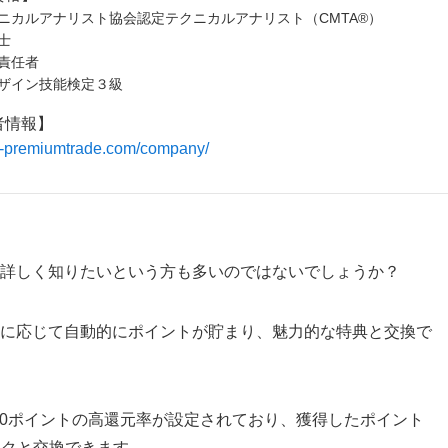
ニカルアナリスト協会認定テクニカルアナリスト（CMTA®）
士
責任者
ザイン技能検定３級
者情報】
/fx-premiumtrade.com/company/
ついて、詳しく知りたいという方も多いのではないでしょうか？
、取引量に応じて自動的にポイントが貯まり、魅力的な特典と交換で
10ポイントの高還元率が設定されており、獲得したポイント
バックと交換できます。