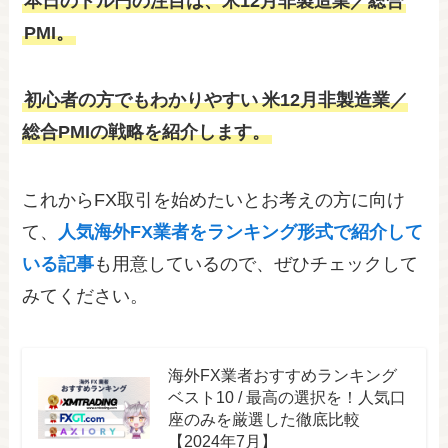
本日のドル円の注目は、米12月非製造業／総合
PMI。
初心者の方でもわかりやすい
米12月非製造業／
総合PMIの戦略を紹介します。
これからFX取引を始めたいとお考えの方に向け
て、
人気海外FX業者をランキング形式で紹介して
いる記事
も用意しているので、ぜひチェックして
みてください。
海外FX業者おすすめランキング
ベスト10 / 最高の選択を！人気口
座のみを厳選した徹底比較
【2024年7月】