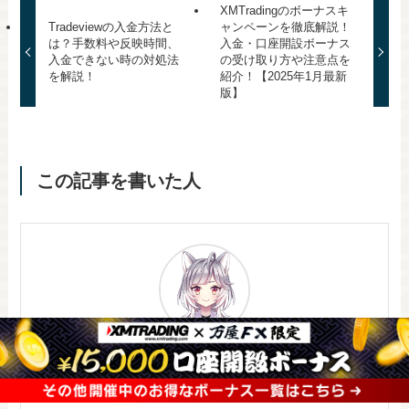
XMTradingのボーナスキ
Tradeviewの入金方法と
ャンペーンを徹底解説！
は？手数料や反映時間、
入金・口座開設ボーナス
入金できない時の対処法
の受け取り方や注意点を
を解説！
紹介！【2025年1月最新
版】
この記事を書いた人
ルナ
日々、双子の兄のルカが営む万屋FXでナビゲー