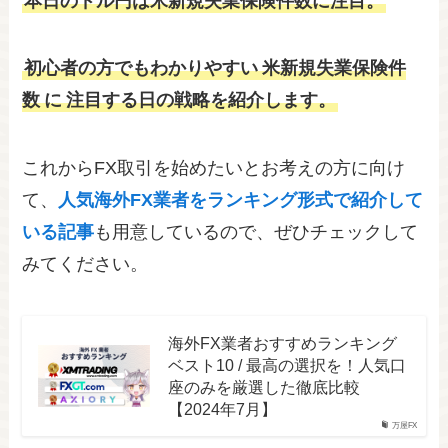
本日のドル円
は米新規失業保険件数に注目。
初心者の方でもわかりやすい
米新規失業保険件
数
に
注目する日の戦略を紹介します。
これからFX取引を始めたいとお考えの方に向け
て、
人気海外FX業者をランキング形式で紹介して
いる記事
も用意しているので、ぜひチェックして
みてください。
海外FX業者おすすめランキング
ベスト10 / 最高の選択を！人気口
座のみを厳選した徹底比較
【2024年7月】
万屋FX