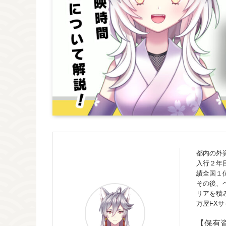
都内の外
入行２年
績全国１
その後、
リアを積
万屋FX
【保有