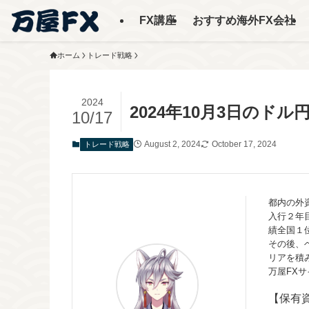
FX講座
おすすめ海外FX会社
ホーム
トレード戦略
2024
2024年10月3日のド
10/17
August 2, 2024
October 17, 2024
トレード戦略
都内の外
入行２年
績全国１
その後、
リアを積
万屋FX
【保有