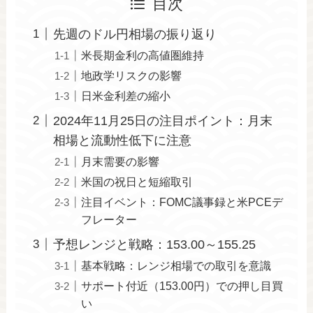
目次
先週のドル円相場の振り返り
米長期金利の高値圏維持
地政学リスクの影響
日米金利差の縮小
2024年11月25日の注目ポイント：月末
相場と流動性低下に注意
月末需要の影響
米国の祝日と短縮取引
注目イベント：FOMC議事録と米PCEデ
フレーター
予想レンジと戦略：153.00～155.25
基本戦略：レンジ相場での取引を意識
サポート付近（153.00円）での押し目買
い