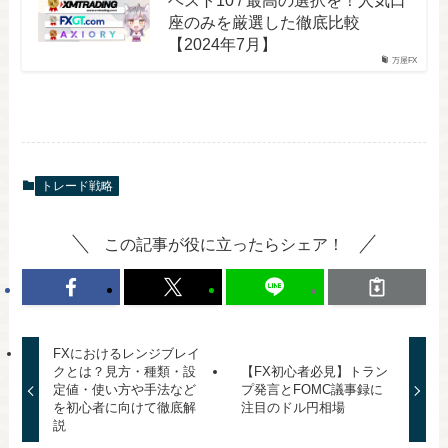
座のみを厳選した徹底比較
【2024年7月】
万屋FX
トレード戦略
この記事が役に立ったらシェア！
FXにおけるレンジブレイ
クとは？見方・種類・設
【FX初心者必見】トラン
定値・使い方や手法など
プ発言とFOMC議事録に
を初心者に向けて徹底解
注目のドル円相場
説