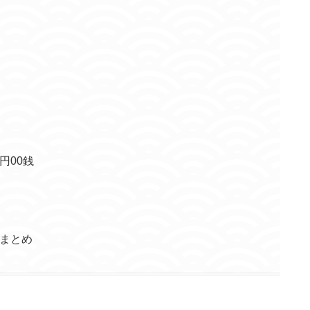
円00銭
略まとめ