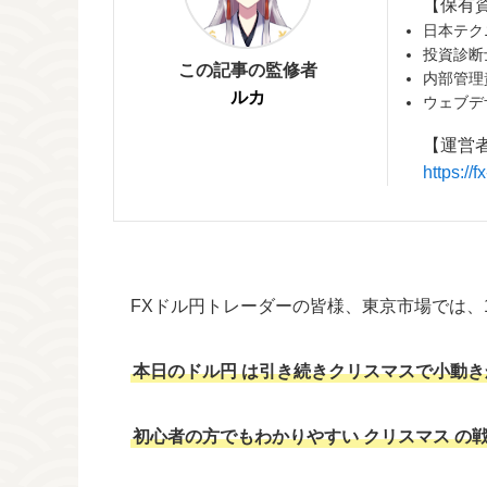
【保有
日本テク
投資診断
この記事の監修者
内部管理
ルカ
ウェブデ
【運営
https:/
FXドル円トレーダーの皆様、東京市場では、1
本日のドル円
は引き続きクリスマスで小動き
初心者の方でもわかりやすい
クリスマス
の