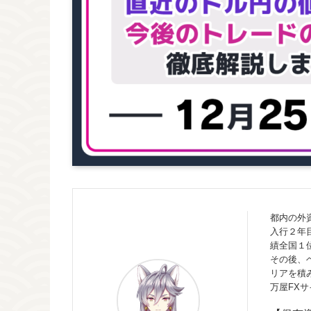
都内の外
入行２年
績全国１
その後、
リアを積
万屋FX