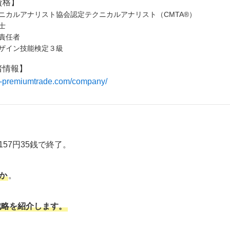
資格】
ニカルアナリスト協会認定テクニカルアナリスト（CMTA®）
士
責任者
ザイン技能検定３級
者情報】
/fx-premiumtrade.com/company/
57円35銭で終了。
か
。
戦略を紹介します。