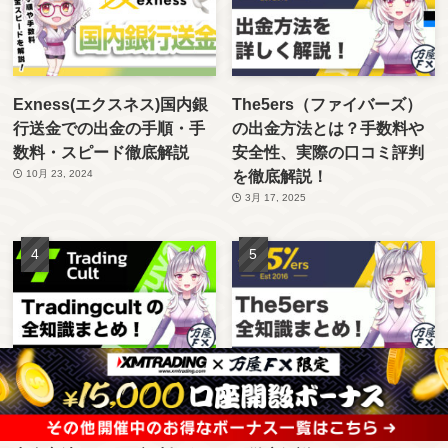
Exness(エクスネス)国内銀
The5ers（ファイバーズ）
行送金での出金の手順・手
の出金方法とは？手数料や
数料・スピード徹底解説
安全性、実際の口コミ評判
を徹底解説！
10月 23, 2024
3月 17, 2025
TradingCult（トレーディン
The5ers（ファイバーズ）
グカルト）の評判は？メリ
の口コミ評判を調査！安全
ット・デメリットや入金・
性やメリット・デメリット