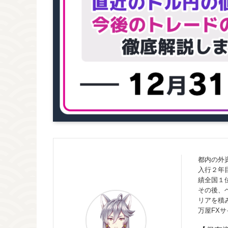
都内の外
入行２年
績全国１
その後、
リアを積
万屋FX