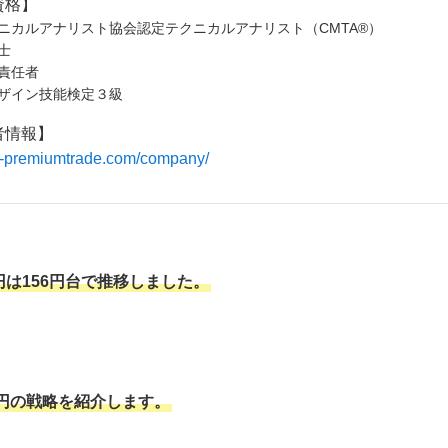
資格】
ニカルアナリスト協会認定テクニカルアナリスト（CMTA®）
士
責任者
ザイン技能検定３級
者情報】
/fx-premiumtrade.com/company/
円は156円台で推移しました。
円の戦略を紹介します。