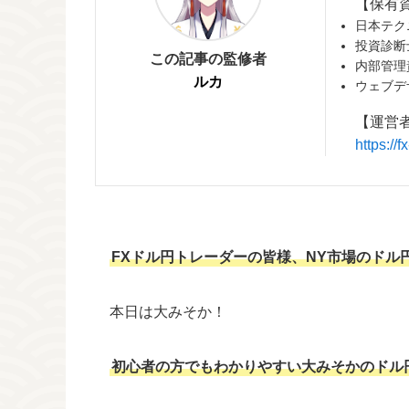
【保有
日本テク
投資診断
この記事の監修者
内部管理
ルカ
ウェブデ
【運営
https:/
FXドル円トレーダーの皆様、NY市場のドル
本日は大みそか！
初心者の方でもわかりやすい大みそかのドル