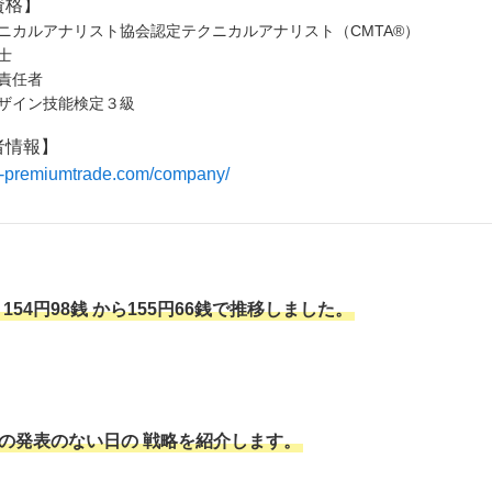
資格】
ニカルアナリスト協会認定テクニカルアナリスト（CMTA®）
士
責任者
ザイン技能検定３級
者情報】
/fx-premiumtrade.com/company/
154円98銭
から155円66銭で推移しました。
の発表のない日の
戦略を紹介します。