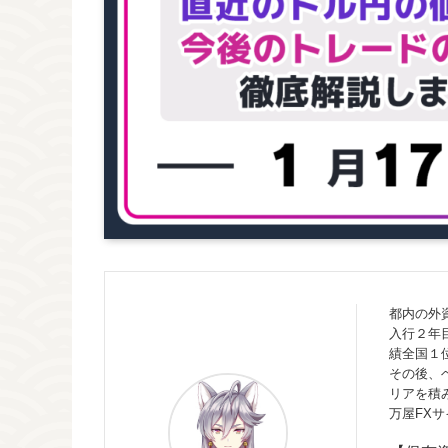
都内の外
入行２年
績全国１
その後、
リアを積
万屋FX