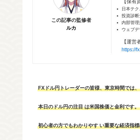
【保有
日本テク
投資診断
この記事の監修者
内部管理
ルカ
ウェブデ
【運営
https:/
FXドル円トレーダーの皆様、東京時間では、
本日のドル円の注目
は米国株価と金利です。
初心者の方でもわかりやす
い重要な経済指標