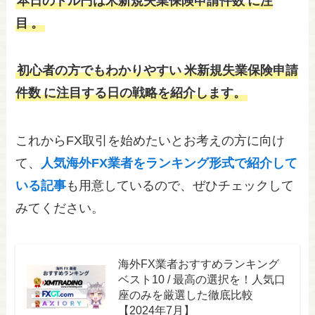
本日のドル円
は米新規失業保険申請件数
に注
目
。
初心者の方でもわかりやすい
米新規失業保険申請
件数
に注目する日の戦略を紹介します。
これからFX取引を始めたいとお考えの方に向け
て、
人気海外FX業者をランキング形式で紹介して
いる記事
も用意しているので、ぜひチェックして
みてください。
海外FX業者おすすめランキング
ベスト10 / 最高の選択を！人気口
座のみを厳選した徹底比較
【2024年7月】