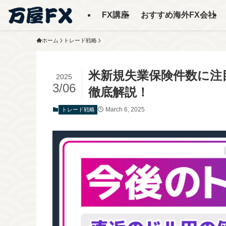
FX講座
おすすめ海外FX会社
ホーム
トレード戦略
米新規失業保険件数に注目
2025
3/06
徹底解説！
March 6, 2025
トレード戦略