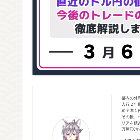
都内の外
入行２年
績全国１
その後、
リアを積
万屋FX