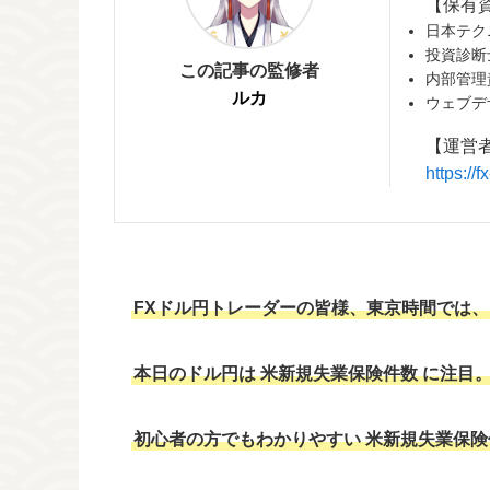
【保有
日本テク
投資診断
この記事の監修者
内部管理
ルカ
ウェブデ
【運営
https:/
FXドル円トレーダーの皆様、東京時間では、1
本日のドル円
は
米新規失業保険件数
に注目
初心者の方でもわかりやすい
米新規失業保険