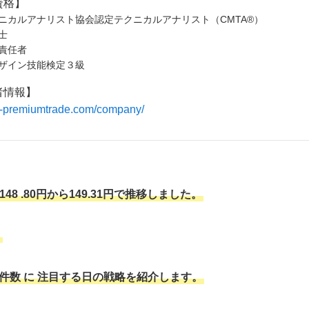
資格】
ニカルアナリスト協会認定テクニカルアナリスト（CMTA®）
士
責任者
ザイン技能検定３級
者情報】
/fx-premiumtrade.com/company/
48
.80円から149.31円で推移しました。
。
件数
に
注目する日の戦略を紹介します。