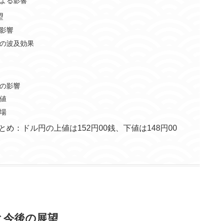
よる影響
望
影響
の波及効果
の影響
値
場
とめ：ドル円の上値は152円00銭、下値は148円00
と今後の展望